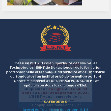
Créée en 2013, l'Ecole Supérieure des Nouvelles
AVIS AUX VISITEURS
Technologies | ESNT de Dakar, leader de la formation
*****************
professionnelle et technique du tertiaire et de l'industrie
L'ESNT vous informe qu'en raison
au Sénégal est un institut privé de formation portant
du départ en congé du personnel
l'Arrêté ministériel n°: 021896/MFPAA/SG/DFPT et
administratif, les inscriptions et
réinscriptions se feront
spécialisée dans les diplômes d'Etat.
uniquement
en
ligne
du
Lundi 03
août
au
Lundi 21 septembre 2026
.
L'ESNT vous remercie de la
confiance accordée.
CATÉGORIES
Ce popup sera fermé dans :_
25
FERMER
Brevet de Technicien Supérieur | B.T.S