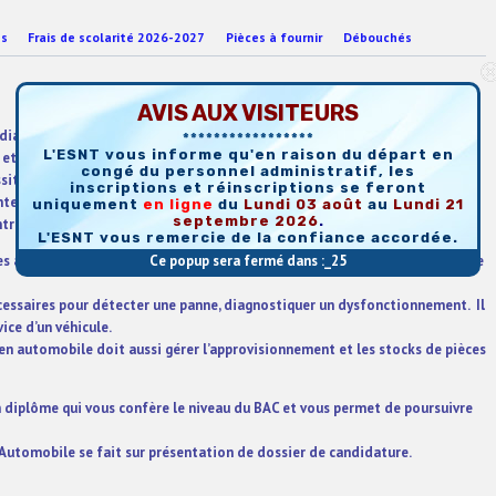
es
Frais de scolarité 2026-2027
Pièces à fournir
Débouchés
AVIS AUX VISITEURS
iagnostic et la réparation des véhicules automobiles. C’est lui qui assure
*****************
L'ESNT vous informe qu'en raison du départ en
et électroniques des véhicules.
congé du personnel administratif, les
ssitant des connaissances techniques opérationnelles.
inscriptions et réinscriptions se feront
nterventions effectuées par les techniciens lors des opérations de
uniquement
en
ligne
du
Lundi 03 août
au
Lundi 21
septembre 2026
.
entretien des véhicules, les réparations, l’établissement des devis…
L'ESNT vous remercie de la confiance accordée.
 approfondies en mécanique, hydraulique, pneumatique, électrotechnique
Ce popup sera fermé dans :_
24
écessaires pour détecter une panne, diagnostiquer un dysfonctionnement. Il
ice d’un véhicule.
ien automobile doit aussi gérer l’approvisionnement et les stocks de pièces
n diplôme qui vous confère le niveau du
BAC
et vous permet de poursuivre
Automobile se fait sur présentation de dossier de candidature.