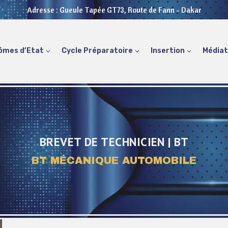
Adresse : Gueule Tapée GT73, Route de Fann - Dakar
ômes d’Etat
Cycle Préparatoire
Insertion
Média
BREVET DE TECHNICIEN | BT
BT MÉCANIQUE AUTOMOBILE