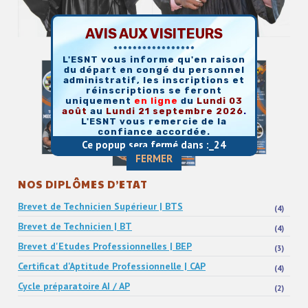
AVIS AUX VISITEURS
*****************
L'ESNT vous informe qu'en raison
du départ en congé du personnel
administratif, les inscriptions et
réinscriptions se feront
uniquement
en
ligne
du
Lundi 03
août
au
Lundi 21 septembre 2026
.
L'ESNT vous remercie de la
confiance accordée.
Ce popup sera fermé dans :_
23
FERMER
NOS DIPLÔMES D’ETAT
Brevet de Technicien Supérieur | BTS
(4)
Brevet de Technicien | BT
(4)
Brevet d'Etudes Professionnelles | BEP
(3)
Certificat d'Aptitude Professionnelle | CAP
(4)
Cycle préparatoire AI / AP
(2)