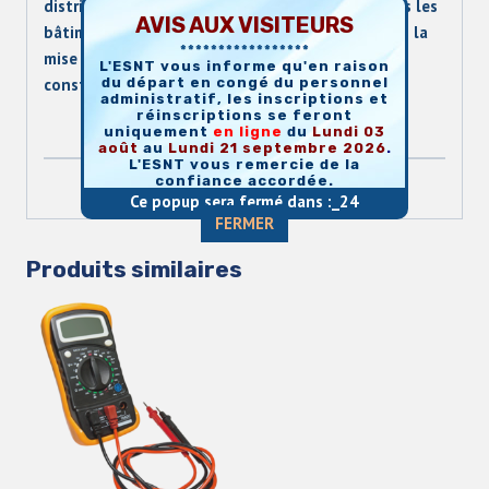
distribution et de raccordement électriques dans les
AVIS AUX VISITEURS
bâtiments et les bureaux. Il intervient aussi dans la
*****************
mise en place de l’équipement électrique des
L'ESNT vous informe qu'en raison
du départ en congé du personnel
constructions.
administratif, les inscriptions et
réinscriptions se feront
uniquement
en
ligne
du
Lundi 03
août
au
Lundi 21 septembre 2026
.
L'ESNT vous remercie de la
confiance accordée.
Ce popup sera fermé dans :_
23
FERMER
Produits similaires