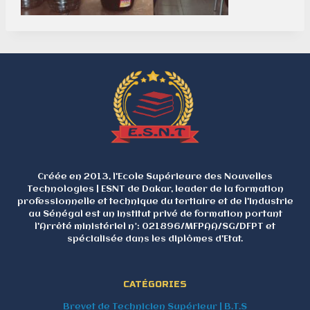
Créée en 2013, l'Ecole Supérieure des Nouvelles
AVIS AUX VISITEURS
Technologies | ESNT de Dakar, leader de la formation
*****************
professionnelle et technique du tertiaire et de l'industrie
L'ESNT vous informe qu'en raison
au Sénégal est un institut privé de formation portant
du départ en congé du personnel
l'Arrêté ministériel n°: 021896/MFPAA/SG/DFPT et
administratif, les inscriptions et
réinscriptions se feront
spécialisée dans les diplômes d'Etat.
uniquement
en
ligne
du
Lundi 03
août
au
Lundi 21 septembre 2026
.
L'ESNT vous remercie de la
confiance accordée.
CATÉGORIES
Ce popup sera fermé dans :_
25
FERMER
Brevet de Technicien Supérieur | B.T.S