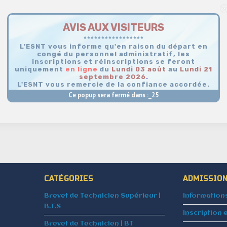
AVIS AUX VISITEURS
*****************
L'ESNT vous informe qu'en raison du départ en
congé du personnel administratif, les
inscriptions et réinscriptions se feront
uniquement
en
ligne
du
Lundi 03 août
au
Lundi 21
septembre 2026
.
L'ESNT vous remercie de la confiance accordée.
Ce popup sera fermé dans :_
25
CATÉGORIES
ADMISSIO
Brevet de Technicien Supérieur |
Information
B.T.S
Inscription 
Brevet de Technicien | BT