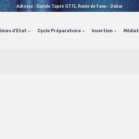
Adresse : Gueule Tapée GT73, Route de Fann - Dakar
ômes d’Etat
Cycle Préparatoire
Insertion
Média