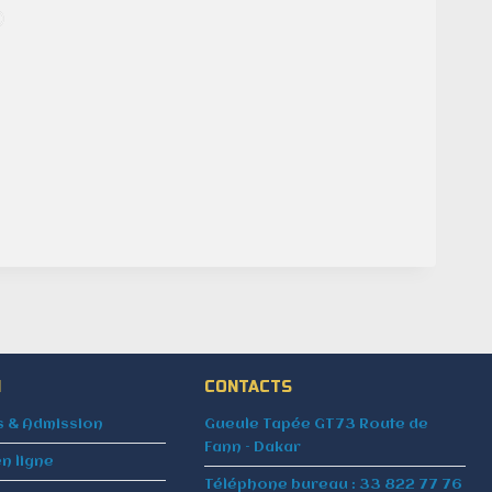
N
CONTACTS
s & Admission
Gueule Tapée GT73 Route de
Fann – Dakar
en ligne
Téléphone bureau : 33 822 77 76