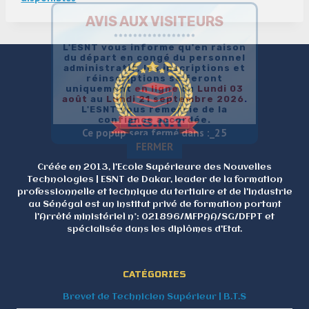
AVIS AUX VISITEURS
*****************
L'ESNT vous informe qu'en raison
du départ en congé du personnel
administratif, les inscriptions et
réinscriptions se feront
uniquement
en
ligne
du
Lundi 03
août
au
Lundi 21 septembre 2026
.
L'ESNT vous remercie de la
confiance accordée.
Ce popup sera fermé dans :_
25
FERMER
Créée en 2013, l'Ecole Supérieure des Nouvelles
Technologies | ESNT de Dakar, leader de la formation
professionnelle et technique du tertiaire et de l'industrie
au Sénégal est un institut privé de formation portant
l'Arrêté ministériel n°: 021896/MFPAA/SG/DFPT et
spécialisée dans les diplômes d'Etat.
CATÉGORIES
Brevet de Technicien Supérieur | B.T.S