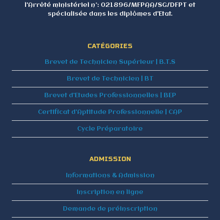
L'ESNT vous remercie de la
l'Arrêté ministériel n°: 021896/MFPAA/SG/DFPT et
confiance accordée.
spécialisée dans les diplômes d'Etat.
Ce popup sera fermé dans :_
25
FERMER
CATÉGORIES
Brevet de Technicien Supérieur | B.T.S
Brevet de Technicien | BT
Brevet d’Etudes Professionnelles | BEP
Certificat d’Aptitude Professionnelle | CAP
Cycle Préparatoire
ADMISSION
Informations & Admission
Inscription en ligne
Demande de préinscription