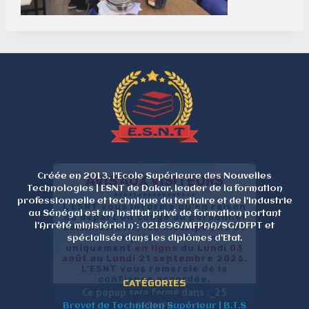
Créée en 2013, l'Ecole Supérieure des Nouvelles
AVIS AUX VISITEURS
Technologies | ESNT de Dakar, leader de la formation
*****************
professionnelle et technique du tertiaire et de l'industrie
L'ESNT vous informe qu'en raison
au Sénégal est un institut privé de formation portant
du départ en congé du personnel
l'Arrêté ministériel n°: 021896/MFPAA/SG/DFPT et
administratif, les inscriptions et
réinscriptions se feront
spécialisée dans les diplômes d'Etat.
uniquement
en
ligne
du
Lundi 03
août
au
Lundi 21 septembre 2026
.
L'ESNT vous remercie de la
confiance accordée.
CATÉGORIES
Ce popup sera fermé dans :_
25
FERMER
Brevet de Technicien Supérieur | B.T.S