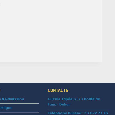
N
CONTACTS
s & Admission
Gueule Tapée GT73 Route de
Fann – Dakar
en ligne
Téléphone bureau : 33 822 77 76