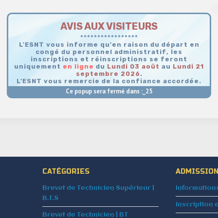
AVIS AUX VISITEURS
*****************
L'ESNT vous informe qu'en raison du départ en
congé du personnel administratif, les
inscriptions et réinscriptions se feront
uniquement
en
ligne
du
Lundi 03 août
au
Lundi 21
septembre 2026
.
L'ESNT vous remercie de la confiance accordée.
Ce popup sera fermé dans :_
25
CATÉGORIES
ADMISSIO
Brevet de Technicien Supérieur |
Information
B.T.S
Inscription 
Brevet de Technicien | BT