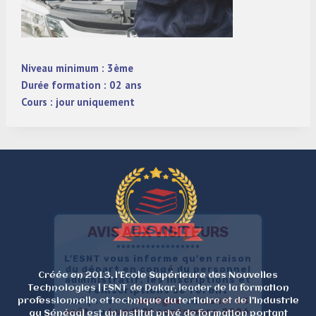
Niveau minimum : 3ème
Durée formation : 02 ans
Cours : jour uniquement
AVIS AUX VISITEURS
*****************
L'ESNT vous informe qu'en raison
du départ en congé du personnel
Créée en 2013, l'Ecole Supérieure des Nouvelles
administratif, les inscriptions et
Technologies | ESNT de Dakar, leader de la formation
réinscriptions se feront
uniquement
en
ligne
du
Lundi 03
professionnelle et technique du tertiaire et de l'industrie
août
au
Lundi 21 septembre 2026
.
au Sénégal est un institut privé de formation portant