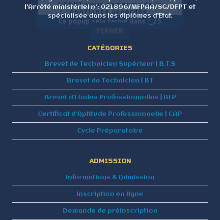
L'ESNT vous remercie de la
l'Arrêté ministériel n°: 021896/MFPAA/SG/DFPT et
confiance accordée.
spécialisée dans les diplômes d'Etat.
Ce popup sera fermé dans :_
25
FERMER
CATÉGORIES
Brevet de Technicien Supérieur | B.T.S
Brevet de Technicien | BT
Brevet d’Etudes Professionnelles | BEP
Certificat d’Aptitude Professionnelle | CAP
Cycle Préparatoire
ADMISSION
Informations & Admission
Inscription en ligne
Demande de préinscription