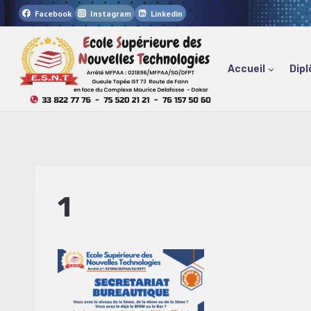
Aller
Facebook
Instagram
Linkedin
au
contenu
Accueil
Dipl
1