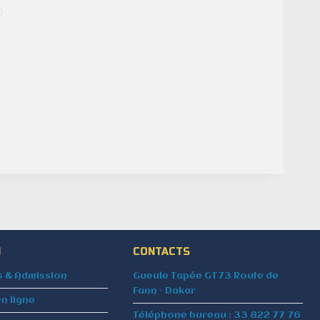
N
CONTACTS
s & Admission
Gueule Tapée GT73 Route de
Fann – Dakar
en ligne
Téléphone bureau : 33 822 77 76