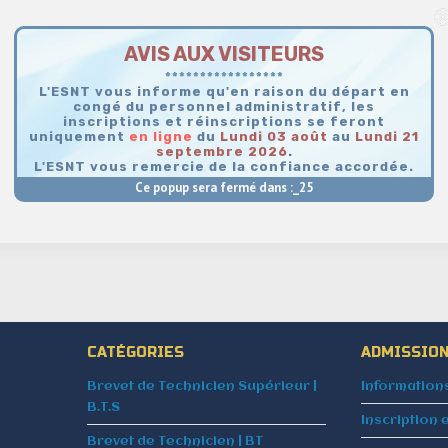
AVIS AUX VISITEURS
*****************
L'ESNT vous informe qu'en raison du départ en
congé du personnel administratif, les
inscriptions et réinscriptions se feront
uniquement
en
ligne
du
Lundi 03 août
au
Lundi 21
septembre 2026
.
L'ESNT vous remercie de la confiance accordée.
Ce popup sera fermé dans :_
25
CATÉGORIES
ADMISSIO
Brevet de Technicien Supérieur |
Information
B.T.S
Inscription 
Brevet de Technicien | BT