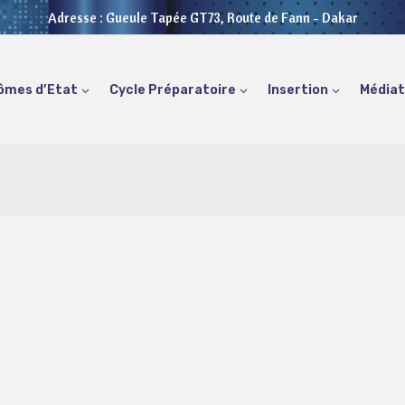
Adresse : Gueule Tapée GT73, Route de Fann - Dakar
ômes d’Etat
Cycle Préparatoire
Insertion
Média