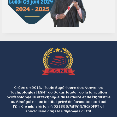
AVIS AUX VISITEURS
*****************
Créée en 2013, l'Ecole Supérieure des Nouvelles
L'ESNT vous informe qu'en raison
du départ en congé du personnel
Technologies | ESNT de Dakar, leader de la formation
administratif, les inscriptions et
professionnelle et technique du tertiaire et de l'industrie
réinscriptions se feront
au Sénégal est un institut privé de formation portant
uniquement
en
ligne
du
Lundi 03
l'Arrêté ministériel n°: 021896/MFPAA/SG/DFPT et
août
au
Lundi 21 septembre 2026
.
spécialisée dans les diplômes d'Etat.
L'ESNT vous remercie de la
confiance accordée.